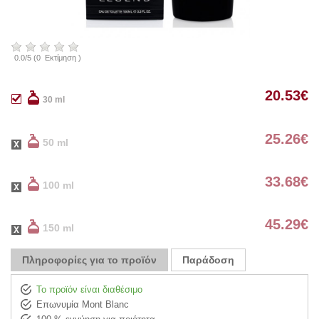
0.0
/
5
(
0
Εκτίμηση )
20.53
€
30 ml
25.26
€
50 ml
33.68
€
100 ml
45.29
€
150 ml
Πληροφορίες για το προϊόν
Παράδοση
Το προϊόν είναι διαθέσιμο
Επωνυμία Mont Blanc