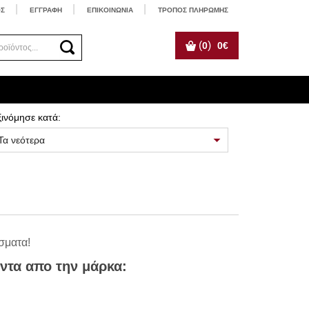
ΟΣ
ΕΓΓΡΑΦΗ
ΕΠΙΚΟΙΝΩΝΙΑ
ΤΡΟΠΟΣ ΠΛΗΡΩΜΗΣ
(
)
0
0
€
ξινόμησε κατά:
σματα!
όντα απο την μάρκα: