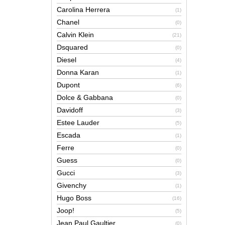
Carolina Herrera
(1)
Chanel
(0)
Calvin Klein
(21)
Dsquared
(0)
Diesel
(4)
Donna Karan
(1)
Dupont
(6)
Dolce & Gabbana
(0)
Davidoff
(3)
Estee Lauder
(5)
Escada
(1)
Ferre
(0)
Guess
(0)
Gucci
(3)
Givenchy
(1)
Hugo Boss
(16)
Joop!
(5)
Jean Paul Gaultier
(0)