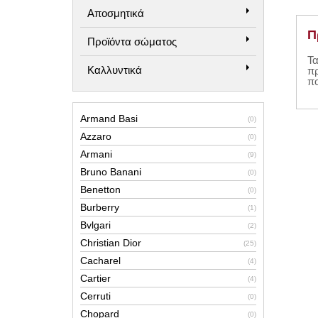
Αποσμητικά
Π
Προϊόντα σώματος
Τα
Καλλυντικά
π
πο
Armand Basi
(0)
Azzaro
(0)
Armani
(9)
Bruno Banani
(0)
Benetton
(0)
Burberry
(1)
Bvlgari
(2)
Christian Dior
(25)
Cacharel
(4)
Cartier
(4)
Cerruti
(0)
Chopard
(0)