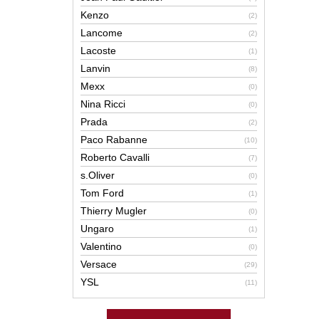
Kenzo
(2)
Lancome
(2)
Lacoste
(1)
Lanvin
(8)
Mexx
(0)
Nina Ricci
(0)
Prada
(2)
Paco Rabanne
(10)
Roberto Cavalli
(7)
s.Oliver
(0)
Tom Ford
(1)
Thierry Mugler
(0)
Ungaro
(1)
Valentino
(0)
Versace
(29)
YSL
(11)