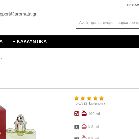
ΕΙΣΟΔ
pport@aromata.gr
Α
ΚΑΛΛΥΝΤΙΚΑ
te
5.0
/
5
(
2
Εκτίμηση )
100 ml
30 ml
50 ml