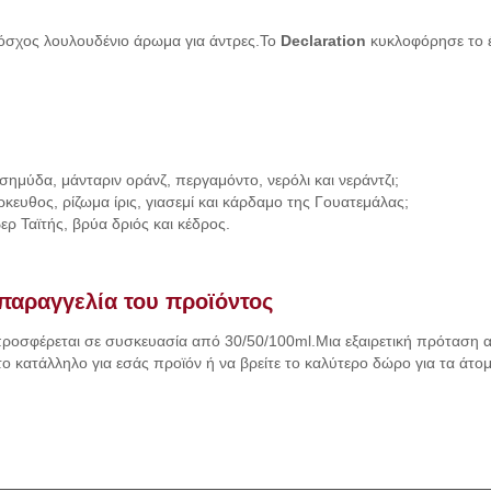
μόσχος λουλουδένιο άρωμα για άντρες.Το
Declaration
κυκλοφόρησε το έ
 σημύδα, μάνταριν οράνζ, περγαμόντο, νερόλι και νεράντζι;
, άρκευθος, ρίζωμα ίρις, γιασεμί και κάρδαμο της Γουατεμάλας;
βερ Ταϊτής, βρύα δριός και κέδρος.
παραγγελία του προϊόντος
 προσφέρεται σε συσκευασία από 30/50/100ml.Μια εξαιρετική πρόταση α
ο κατάλληλο για εσάς προϊόν ή να βρείτε το καλύτερο δώρο για τα άτο