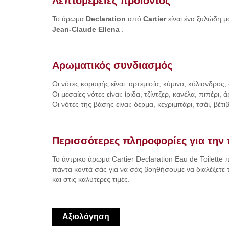
Λεπτομέρειες προϊόντος
Το άρωμα
Declaration
από
Cartier
είναι ένα ξυλώδη 
Jean-Claude Ellena
.
Αρωματικός συνδιασμός
Οι νότες κορυφής είναι: αρτεμισία, κύμινο, κόλιανδρος,
Oι μεσαίες νότες είναι: ίριδα, τζίντζερ, κανέλα, πιπέρι
Oι νότες της βάσης είναι: δέρμα, κεχριμπάρι, τσάι, βέτι
Περισσότερες πληροφορίες για την 
Το άντρικο άρωμα Cartier Declaration Eau de Toilette
πάντα κοντά σάς για να σάς βοηθήσουμε να διαλέξετε τ
και στις καλύτερες τιμές.
Αξιολόγηση