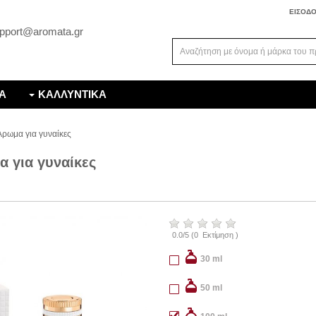
ΕΙΣΟΔ
pport@aromata.gr
Α
ΚΑΛΛΥΝΤΙΚΑ
ρωμα για γυναίκες
 για γυναίκες
0.0
/
5
(
0
Εκτίμηση )
30 ml
50 ml