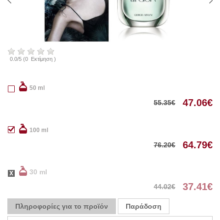
0.0
/
5
(
0
Εκτίμηση )
50 ml
47.06
€
55.35
€
100 ml
64.79
€
76.20
€
30 ml
37.41
€
44.02
€
Πληροφορίες για το προϊόν
Παράδοση