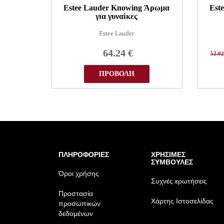
Estee Lauder Knowing Άρωμα
Est
για γυναίκες
Estee Lauder
64.24
€
52.02
ΠΡΟΒΟΛΗ
ΠΛΗΡΟΦΟΡΙΕΣ
ΧΡΗΣΙΜΕΣ
ΣΥΜΒΟΥΛΕΣ
Όροι χρήσης
Συχνές ερωτήσεις
Προστασία
Χάρτης Ιστοσελίδας
προσωπικών
δεδομένων