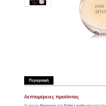
Περιγραφή
Λεπτομέρειες προϊόντος
Το άρωμα
Sensuous
από
Estée Lauder
είναι ένα ξυλ