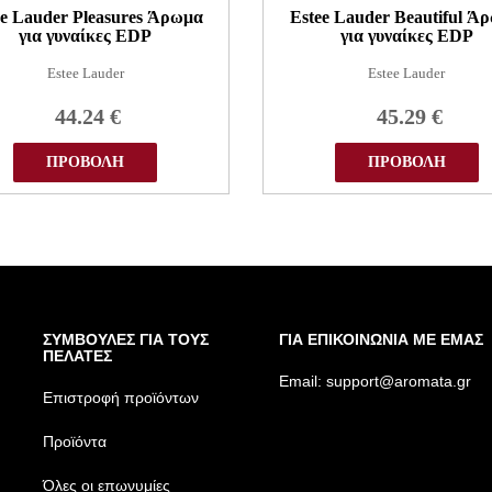
ee Lauder Pleasures Άρωμα
Estee Lauder Beautiful Ά
για γυναίκες EDP
για γυναίκες EDP
Estee Lauder
Estee Lauder
44.24
€
45.29
€
ΠΡΟΒΟΛΗ
ΠΡΟΒΟΛΗ
ΣΥΜΒΟΥΛΕΣ ΓΙΑ ΤΟΥΣ
ΓΙΑ ΕΠΙΚΟΙΝΩΝΙΑ ΜΕ ΕΜΑΣ
ΠΕΛΑΤΕΣ
Email:
support@aromata.gr
Επιστροφή προϊόντων
Προϊόντα
Όλες οι επωνυμίες