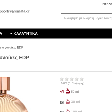
ΕΙΣΟΔ
pport@aromata.gr
Α
ΚΑΛΛΥΝΤΙΚΑ
για γυναίκες EDP
γυναίκες EDP
0.0
/
5
(
0
Εκτίμηση )
50 ml
30 ml
100 ml