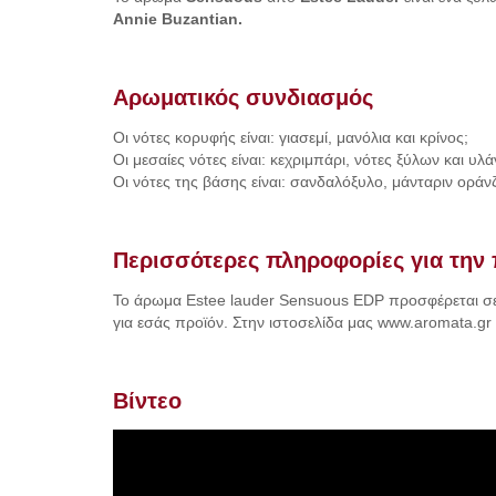
Annie Buzantian.
Αρωματικός συνδιασμός
Οι νότες κορυφής είναι: γιασεμί, μανόλια και κρίνος;
Oι μεσαίες νότες είναι: κεχριμπάρι, νότες ξύλων και υλ
Oι νότες της βάσης είναι: σανδαλόξυλο, μάνταριν οράνζ
Περισσότερες πληροφορίες για την 
Το άρωμα Estee lauder Sensuous EDP προσφέρεται σε 
για εσάς προϊόν. Στην ιστοσελίδα μας www.aromata.gr
Βίντεο