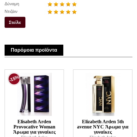
Δύναμη
Ντιζάιν
Στείλε
Παρόμοια προϊόντα
-15%
Elisabeth Arden
Elizabeth Arden 5th
Provocative Woman
avenue NYC Άρωμα για
Άρωμα για γυναίκες
γυναίκες