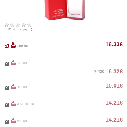
0.0
/
5
(
0
Εκτίμηση )
16.33
€
100 ml
10 ml
6.32
€
7.43
€
10.01
€
30 ml
14.21
€
4 x 10 ml
14.21
€
50 ml