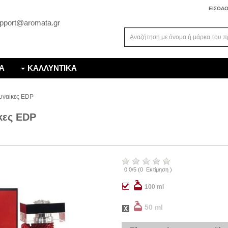
ΕΙΣΟΔ
pport@aromata.gr
Α
ΚΑΛΛΥΝΤΙΚΑ
γυναίκες EDP
κες EDP
0.0
/
5
(
0
Εκτίμηση )
100 ml
50 ml