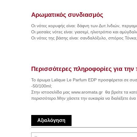
Αρωματικός συνδιασμός
Οι νότες κορυφής είναι: δάφνη των Δυτ.Ινδιών, περγαμό
Oι μεσαίες νότες είναι: γιασεμί, ηλιοτρόπιο και αμύγδαλ
Oι νότες της βάσης είναι: σανδαλόξυλο, σπόρος Τόνκα,
Περισσότερες πληροφορίες για την 
To άρωμα Lalique Le Parfum EDP προσφέρεται σε συ
-50/100ml;
Στην ιστοσελίδα μας www.aromata.gr θα βρείτε τα κατ
περισσότερο.Μην χάσετε την ευκαιρία να διαλέξετε έν
Αξιολόγηση