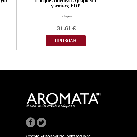
για
Lalique Amethyst Άρωμα για
γυναίκες EDP
Lalique
31.61
€
ΠΡΟΒΟΛΗ
Ωράριο λειτουργείας: Δευτέρα εώς