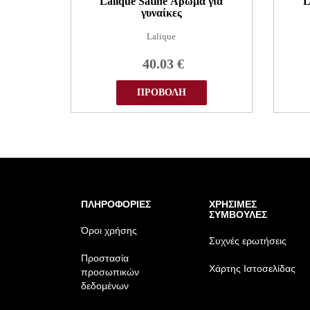
Lalique Satine Άρωμα για
L
γυναίκες
Lalique
40.03
€
ΠΡΟΒΟΛΗ
ΠΛΗΡΟΦΟΡΙΕΣ
ΧΡΗΣΙΜΕΣ
ΣΥΜΒΟΥΛΕΣ
Όροι χρήσης
Συχνές ερωτήσεις
Προστασία
Χάρτης Ιστοσελίδας
προσωπικών
δεδομένων