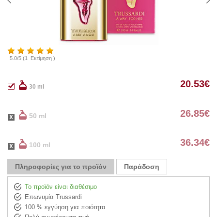
5.0
/
5
(
1
Εκτίμηση )
20.53
€
30 ml
26.85
€
50 ml
36.34
€
100 ml
Πληροφορίες για το προϊόν
Παράδοση
Το προϊόν είναι διαθέσιμο
Επωνυμία Trussardi
100 % εγγύηση για ποιότητα