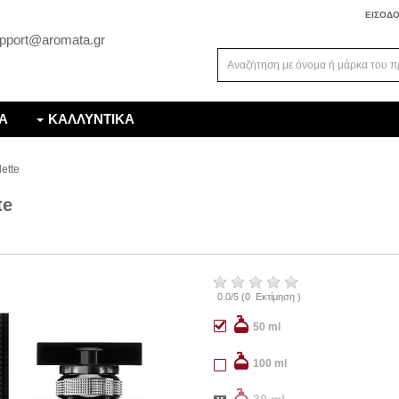
ΕΙΣΟΔ
pport@aromata.gr
Α
ΚΑΛΛΥΝΤΙΚΑ
lette
te
0.0
/
5
(
0
Εκτίμηση )
50 ml
100 ml