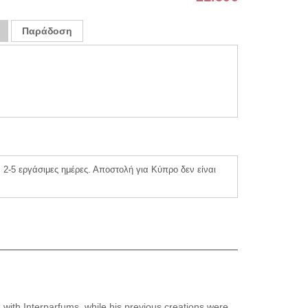
Παράδοση
2-5 εργάσιμες ημέρες. Αποστολή για Κύπρο δεν είναι
with Interparfums, while his previous creations were