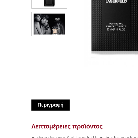
Περιγραφή
Λεπτομέρειες προϊόντος
Fashion designer Karl Lagerfeld launches his new frag