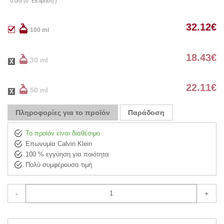
0.0
/
5
(
0
Εκτίμηση )
32.12
€
100 ml
18.43
€
30 ml
22.11
€
50 ml
Πληροφορίες για το προϊόν
Παράδοση
Το προϊόν είναι διαθέσιμο
Επωνυμία Calvin Klein
100 % εγγύηση για ποιότητα
Πολύ συμφέρουσα τιμή
-
+